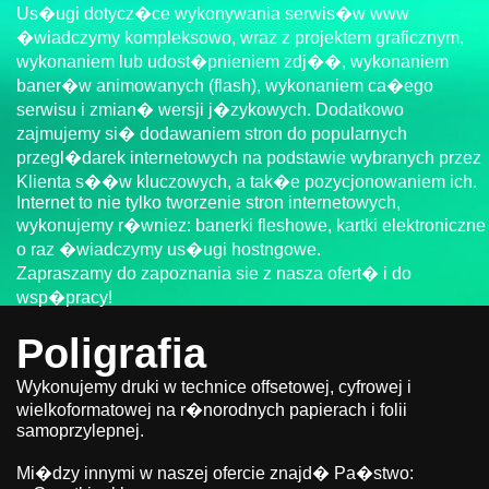
Us�ugi dotycz�ce wykonywania serwis�w www
�wiadczymy kompleksowo, wraz z projektem graficznym,
wykonaniem lub udost�pnieniem zdj��, wykonaniem
baner�w animowanych (flash), wykonaniem ca�ego
serwisu i zmian� wersji j�zykowych. Dodatkowo
zajmujemy si� dodawaniem stron do popularnych
przegl�darek internetowych na podstawie wybranych przez
Klienta s��w kluczowych, a tak�e pozycjonowaniem ich.
Internet to nie tylko tworzenie stron internetowych,
wykonujemy r�wniez: banerki fleshowe, kartki elektroniczne
o raz �wiadczymy us�ugi hostngowe.
Zapraszamy do zapoznania sie z nasza ofert� i do
wsp�pracy!
Poligrafia
Wykonujemy druki w technice offsetowej, cyfrowej i
wielkoformatowej na r�norodnych papierach i folii
samoprzylepnej.
Mi�dzy innymi w naszej ofercie znajd� Pa�stwo: