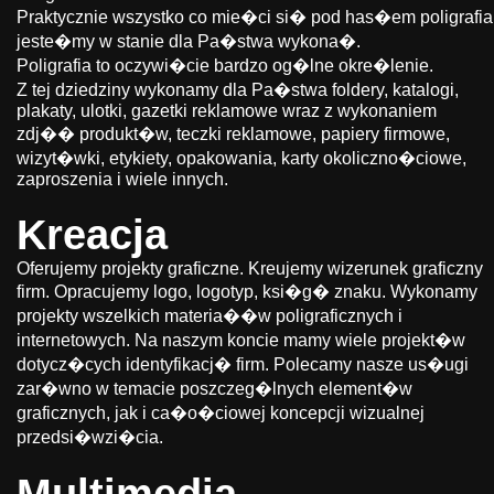
Praktycznie wszystko co mie�ci si� pod has�em poligrafia
jeste�my w stanie dla Pa�stwa wykona�.
Poligrafia to oczywi�cie bardzo og�lne okre�lenie.
Z tej dziedziny wykonamy dla Pa�stwa foldery, katalogi,
plakaty, ulotki, gazetki reklamowe wraz z wykonaniem
zdj�� produkt�w, teczki reklamowe, papiery firmowe,
wizyt�wki, etykiety, opakowania, karty okoliczno�ciowe,
zaproszenia i wiele innych.
Kreacja
Oferujemy projekty graficzne. Kreujemy wizerunek graficzny
firm. Opracujemy logo, logotyp, ksi�g� znaku. Wykonamy
projekty wszelkich materia��w poligraficznych i
internetowych. Na naszym koncie mamy wiele projekt�w
dotycz�cych identyfikacj� firm. Polecamy nasze us�ugi
zar�wno w temacie poszczeg�lnych element�w
graficznych, jak i ca�o�ciowej koncepcji wizualnej
przedsi�wzi�cia.