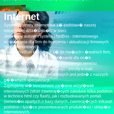
Internet
Systemy i strony internetowe s� podstaw� naszej
reklamowej dzia�alno�ci w sieci.
Jeste�my autorem systemu NetBox - internetowego
rozwi�zania dla firm do tworzenia i aktualizacji firmowych
stron internetowych.
Pakiety NetBox kierowane s� do ma�ych i �rednich firm,
stanowi� kompleksowe rozwi�zanie dla os�b
potrzebuj�cych firmowego lub prywatnego serwisu
internetowego z us�ugo hostingu i poczty e-mail.
Tworzenie serwis�w internetowych jest jedn� z naszych
g��wnych specjalizacji.
Zajmujemy si� tworzeniem zar�wno wizyt�wek
internetowych (stron zawieraj�cych zaledwie kilka podstron
w technice html czy flash), jak i rozbudowanych portali
(serwis�w opartych o bazy danych, zawieraj�cych kilkaset
podstron i tysi�ce prezentowanych produkt�w) i sklep�w
internetowych.