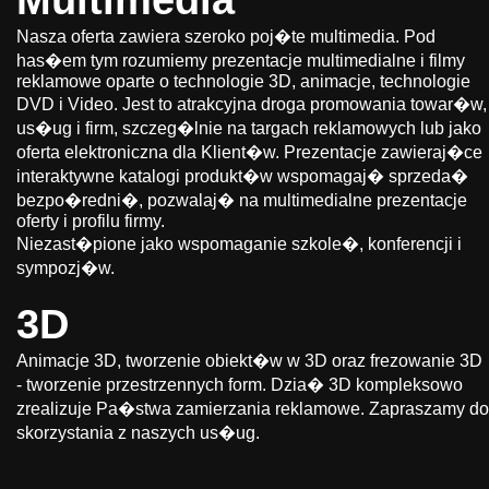
Multimedia
Nasza oferta zawiera szeroko poj�te multimedia. Pod
has�em tym rozumiemy prezentacje multimedialne i filmy
reklamowe oparte o technologie 3D, animacje, technologie
DVD i Video. Jest to atrakcyjna droga promowania towar�w,
us�ug i firm, szczeg�lnie na targach reklamowych lub jako
oferta elektroniczna dla Klient�w. Prezentacje zawieraj�ce
interaktywne katalogi produkt�w wspomagaj� sprzeda�
bezpo�redni�, pozwalaj� na multimedialne prezentacje
oferty i profilu firmy.
Niezast�pione jako wspomaganie szkole�, konferencji i
sympozj�w.
3D
Animacje 3D, tworzenie obiekt�w w 3D oraz frezowanie 3D
- tworzenie przestrzennych form. Dzia� 3D kompleksowo
zrealizuje Pa�stwa zamierzania reklamowe. Zapraszamy do
skorzystania z naszych us�ug.