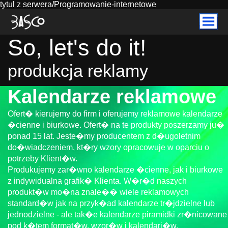
tytul z serwera/Programowanie-internetowe
So, let's do it!
produkcja reklamy
Kalendarze reklamowe
Ofert� kierujemy do firm i oferujemy reklamowe kalendarze
�cienne i biurkowe. Ofert� na te produkty poszerzamy ju�
ponad 15 lat. Jeste�my producentem z d�ugoletnim
do�wiadczeniem, kt�ry wzory opracowuje w oparciu o
potrzeby Klient�w.
Produkujemy zar�wno kalendarze �cienne, jak i biurkowe
z indywidualna grafik� Klienta. W�r�d naszych
produkt�w mo�na znale�� wiele reklamowych
standard�w jak na przyk�ad kalendarze tr�jdzielne lub
jednodzielne - ale tak�e kalendarze piramidki zr�nicowane
pod k�tem format�w, wzor�w i kalendari�w.