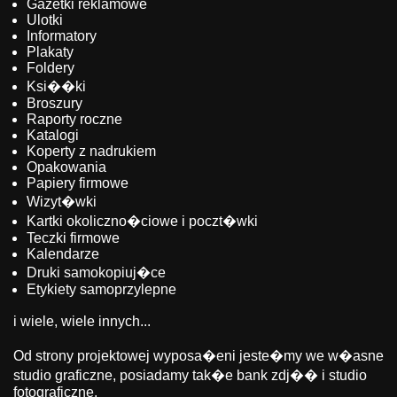
Gazetki reklamowe
Ulotki
Informatory
Plakaty
Foldery
Ksi��ki
Broszury
Raporty roczne
Katalogi
Koperty z nadrukiem
Opakowania
Papiery firmowe
Wizyt�wki
Kartki okoliczno�ciowe i poczt�wki
Teczki firmowe
Kalendarze
Druki samokopiuj�ce
Etykiety samoprzylepne
i wiele, wiele innych...
Od strony projektowej wyposa�eni jeste�my we w�asne
studio graficzne, posiadamy tak�e bank zdj�� i studio
fotograficzne.