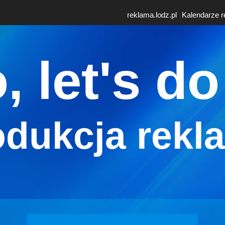
reklama.lodz.pl
Kalendarze 
, let's do 
odukcja rekl