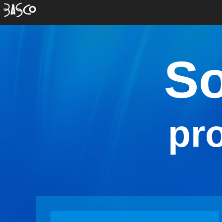
tytul z serwera/
So
pr