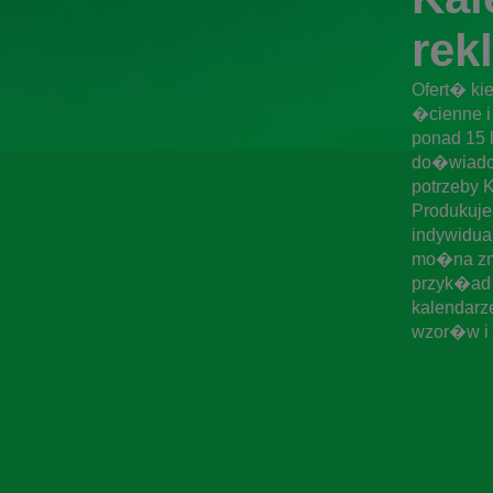
rek
Ofert� ki
�cienne i
ponad 15 
do�wiadcz
potrzeby 
Produkuje
indywidua
mo�na zn
przyk�ad 
kalendarz
wzor�w i 