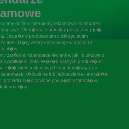
lamowe
erujemy do firm i oferujemy reklamowe kalendarze
 biurkowe. Ofert� na te produkty poszerzamy ju�
lat. Jeste�my producentem z d�ugoletnim
eniem, kt�ry wzory opracowuje w oparciu o
Klient�w.
my zar�wno kalendarze �cienne, jak i biurkowe z
lna grafik� Klienta. W�r�d naszych produkt�w
ale�� wiele reklamowych standard�w jak na
kalendarze tr�jdzielne lub jednodzielne - ale tak�e
e piramidki zr�nicowane pod k�tem format�w,
kalendari�w.