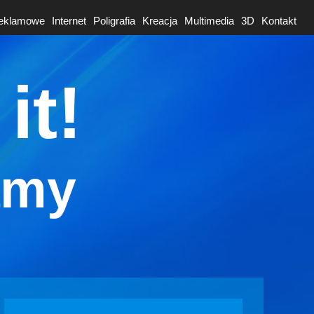
reklamowe
Internet
Poligrafia
Kreacja
Multimedia
3D
Kontakt
it!
amy