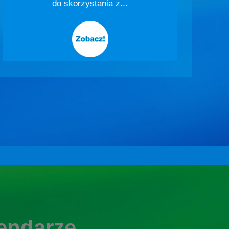
do skorzystania z...
endarze